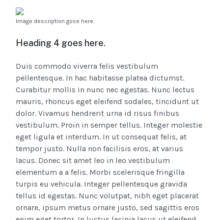
Image description gose here.
Heading 4 goes here.
Duis commodo viverra felis vestibulum
pellentesque. In hac habitasse platea dictumst.
Curabitur mollis in nunc nec egestas. Nunc lectus
mauris, rhoncus eget eleifend sodales, tincidunt ut
dolor. Vivamus hendrerit urna id risus finibus
vestibulum. Proin in semper tellus. Integer molestie
eget ligula et interdum. In ut consequat felis, at
tempor justo. Nulla non facilisis eros, at varius
lacus. Donec sit amet leo in leo vestibulum
elementum a a felis. Morbi scelerisque fringilla
turpis eu vehicula. Integer pellentesque gravida
tellus id egestas. Nunc volutpat, nibh eget placerat
ornare, ipsum metus ornare justo, sed sagittis eros
enim eget tortor. In luctus lacinia lacus ut eleifend.