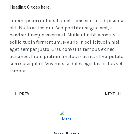
Heading 6 goes here.
Lorem ipsum dolor sit amet, consectetur adipiscing
elit. Nulla ac leo dui. Sed porttitor augue erat, a
hendrerit neque viverra et. Nulla ut nibh a metus
sollicitudin fermentum. Mauris in sollicitudin nisl,
eget semper justo. Cras convallis tempus ex nec
euismod. Proin pretium metus mauris, ut vulputate
sem suscipit et. Vivamus sodales egestas lectus vel
tempor.
PREVIOUS ARTICLE: EXPERT COMMENTARY ON THE LATEST TE
NEXT ARTICLE:
PREV
NEXT
Mike Brown